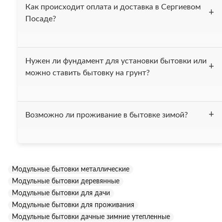
укомплектовать бытовку другой мебелью.
Как происходит оплата и доставка в Сергиевом
Посаде?
После получения вашей заявки, мы выставляем счёт и
Нужен ли фундамент для установки бытовки или
высылаем вам договор. После того как деньги поступают
можно ставить бытовку на грунт?
на наш счёт в течении одного дня привозим бытовку вам
на ообъект.
Мы рекомендуем устанавливать бытовку на фундамент
Возможно ли проживание в бытовке зимой?
или на бетонные блоки. Также можно установить бытовку
на ровную заасфальтированную площадку. Устанавливать
бытовку на грунт не рекомендуется, это может привести к
Все бытовки, нашей компании, утеплены минеральной
коррозии дна бытовки.
ватой "Изовер", толщина утепления составляет 50 мм.
Модульные бытовки металлические
Бытовки без труда выдерживают температуру до -15 С,
Модульные бытовки деревянные
однако при необходимости могут быть дополнительно
утеплены.
Модульные бытовки для дачи
Модульные бытовки для проживания
Модульные бытовки дачные зимние утепленные