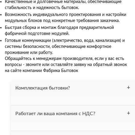
Качественные и долговечные материалы, обеспечивающие
стабильность и надежность бытовок.
Возможность индивидуального проектирования и настройки
модульных блоков под конкретные требования заказчика.
Быстрая сборка и монтаж благодаря предварительной
фабричной подготовке модулей.
Готовые коммуникации (электричество, вода, канализация) и
системы безопасности, обеспечивающие комфортное
проживание или работу.
Обращайтесь к менеджерам производителя, если у вас есть
вопросы - звоните или оставляйте заявку на обратный звонок
на сайте компании Фабрика Бытовок
Комплектация бытовки?
Бытовка утеплена 50 мм. минеральной ватой, весь
Работает ли ваша компания с НДС?
периметр (пол, потолок, стены). На полу постелен
линолеум. Проведена электрика. В комплект входит 2-х
ярусная кровать. При вашем желании можем
Да, мы работаем с НДС.