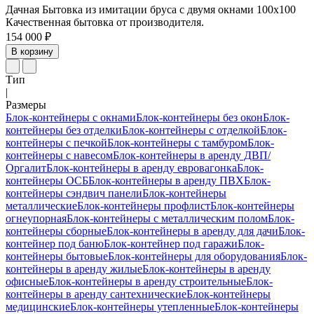
Дачная Бытовка из имитации бруса с двумя окнами 100х100
Качественная бытовка от производителя.
154 000 ₽
В корзину
Тип
|
Размеры
Блок-контейнеры с окнами
Блок-контейнеры без окон
Блок-
контейнеры без отделки
Блок-контейнеры с отделкой
Блок-
контейнеры с печкой
Блок-контейнеры с тамбуром
Блок-
контейнеры с навесом
Блок-контейнеры в аренду ДВП/
Оргалит
Блок-контейнеры в аренду евровагонка
Блок-
контейнеры ОСБ
Блок-контейнеры в аренду ПВХ
Блок-
контейнеры сэндвич панели
Блок-контейнеры
металлические
Блок-контейнеры профлист
Блок-контейнеры
огнеупорная
Блок-контейнеры с металлическим полом
Блок-
контейнеры сборные
Блок-контейнеры в аренду для дачи
Блок-
контейнер под баню
Блок-контейнер под гаражи
Блок-
контейнеры бытовые
Блок-контейнеры для оборудования
Блок-
контейнеры в аренду жилые
Блок-контейнеры в аренду
офисные
Блок-контейнеры в аренду строительные
Блок-
контейнеры в аренду сантехнические
Блок-контейнеры
медицинские
Блок-контейнеры утепленные
Блок-контейнеры