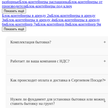
разборные
Блок-контейнеры распашонка
Блок-контейнеры от
производителя
Блок-контейнеры под ключ
Показать ещё
Блок-контейнеры в аренду 2м
Блок-контейнеры в аренду
3м
Блок-контейнеры в аренду 4м
Блок-контейнеры в аренду
6м
Блок-контейнер 7м
Блок-контейнер 8м
Блок-контейнер 9м
Показать ещё
Комплектация бытовки?
Бытовка утеплена 50 мм. минеральной ватой, весь
Работает ли ваша компания с НДС?
периметр (пол, потолок, стены). На полу постелен
линолеум. Проведена электрика. В комплект входит 2-х
ярусная кровать. При вашем желании можем
Да, мы работаем с НДС.
Как происходит оплата и доставка в Сергиевом Посаде?
укомплектовать бытовку другой мебелью.
После получения вашей заявки, мы выставляем счёт и
Нужен ли фундамент для установки бытовки или можно
высылаем вам договор. После того как деньги поступают
ставить бытовку на грунт?