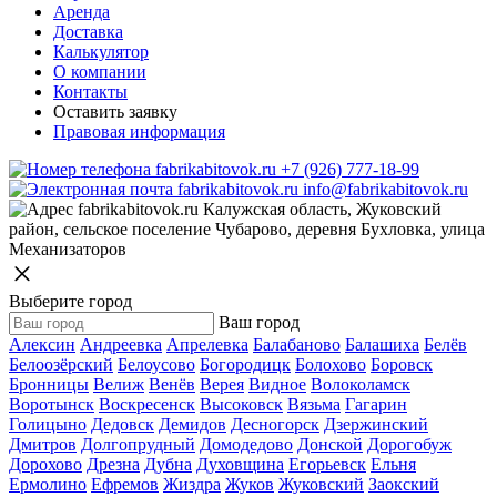
Аренда
Доставка
Калькулятор
О компании
Контакты
Оставить заявку
Правовая информация
+7 (926) 777-18-99
info@fabrikabitovok.ru
Калужская область, Жуковский
район, сельское поселение Чубарово, деревня Бухловка, улица
Механизаторов
Выберите город
Ваш город
Алексин
Андреевка
Апрелевка
Балабаново
Балашиха
Белёв
Белоозёрский
Белоусово
Богородицк
Болохово
Боровск
Бронницы
Велиж
Венёв
Верея
Видное
Волоколамск
Воротынск
Воскресенск
Высоковск
Вязьма
Гагарин
Голицыно
Дедовск
Демидов
Десногорск
Дзержинский
Дмитров
Долгопрудный
Домодедово
Донской
Дорогобуж
Дорохово
Дрезна
Дубна
Духовщина
Егорьевск
Ельня
Ермолино
Ефремов
Жиздра
Жуков
Жуковский
Заокский