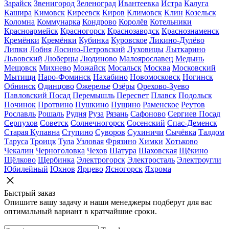
Зарайск
Звенигород
Зеленоград
Ивантеевка
Истра
Калуга
Кашира
Кимовск
Киреевск
Киров
Климовск
Клин
Козельск
Коломна
Коммунарка
Кондрово
Королёв
Котельники
Красноармейск
Красногорск
Краснозаводск
Краснознаменск
Кремёнки
Кремёнки
Кубинка
Куровское
Ликино-Дулёво
Липки
Лобня
Лосино-Петровский
Луховицы
Лыткарино
Львовский
Люберцы
Людиново
Малоярославец
Медынь
Мещовск
Михнево
Можайск
Мосальск
Москва
Московский
Мытищи
Наро-Фоминск
Нахабино
Новомосковск
Ногинск
Обнинск
Одинцово
Ожерелье
Озёры
Орехово-Зуево
Павловский Посад
Перемышль
Пересвет
Плавск
Подольск
Починок
Протвино
Пушкино
Пущино
Раменское
Реутов
Рославль
Рошаль
Рудня
Руза
Рязань
Сафоново
Сергиев Посад
Серпухов
Советск
Солнечногорск
Сосенский
Спас-Деменск
Старая Купавна
Ступино
Суворов
Сухиничи
Сычёвка
Талдом
Таруса
Троицк
Тула
Узловая
Фрязино
Химки
Хотьково
Чекалин
Черноголовка
Чехов
Шатура
Шаховская
Щёкино
Щёлково
Щербинка
Электрогорск
Электросталь
Электроугли
Юбилейный
Юхнов
Ярцево
Ясногорск
Яхрома
Быстрый заказ
Опишите вашу задачу и наши менеджеры подберут для вас
оптимальный вариант в кратчайшие сроки.