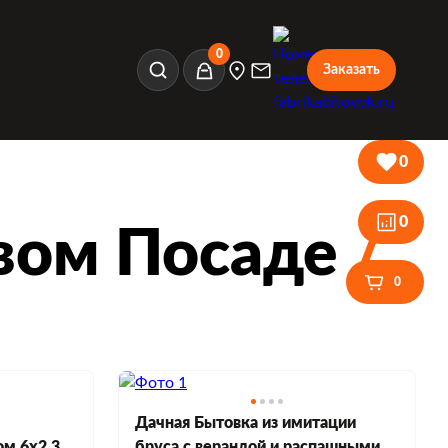
0
Заказать
Корзина
0
0
вом Посаде
0
Дачная Бытовка из имитации
ом 6х2,3
бруса с верандой и распашными