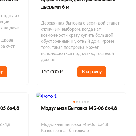
дверьми 6 м
т одну из
зации
Деревянная бытовка с верандой станет
я на даче
отличным выбором, когда нет
возможности сразу купить большой
 дрова
обустроенный и уютный дом. Кроме
за счет
того, такая постройка может
использоваться под кухню, гостевой
дом ил
130 000 ₽
ну
В корзину
05 6х4,8
Модульная Бытовка МБ-06 6х4,8
6х4,8
Модульная Бытовка МБ-06 6х4,8
Качественная бытовка от