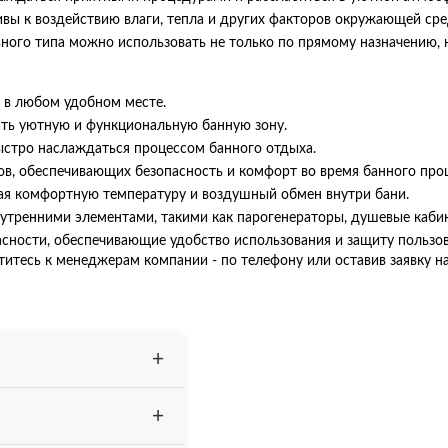
вы к воздействию влаги, тепла и других факторов окружающей сред
ьного типа можно использовать не только по прямому назначению, 
 в любом удобном месте.
ать уютную и функциональную банную зону.
ыстро наслаждаться процессом банного отдыха.
ов, обеспечивающих безопасность и комфорт во время банного проц
ая комфортную температуру и воздушный обмен внутри бани.
тренними элементами, такими как парогенераторы, душевые кабины
асности, обеспечивающие удобство использования и защиту пользов
титесь к менеджерам компании - по телефону или оставив заявку на
(пол, потолок, стены).
кт входит 2-х ярусная