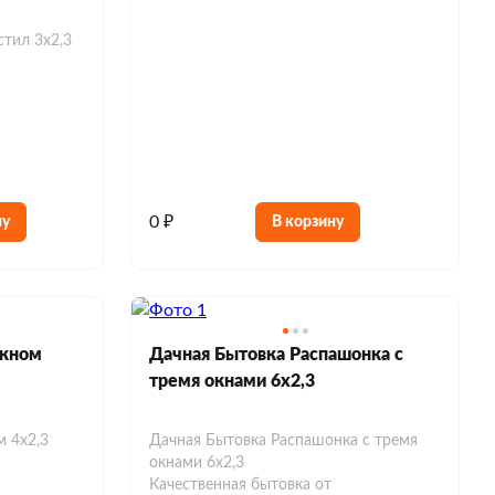
стил 3х2,3
0 ₽
ну
В корзину
окном
Дачная Бытовка Распашонка с
тремя окнами 6х2,3
м 4х2,3
Дачная Бытовка Распашонка с тремя
окнами 6х2,3
Качественная бытовка от