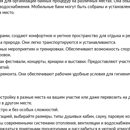
ая для организации банных процедур на различных местах. Она об
 водоснабжения. Мобильные бани могут быть собраны и установлен
 место.
рами, создают комфортное и уютное пространство для отдыха и ре
а природе. Они легко транспортируются и устанавливаются.
урных мероприятиях и тренировках. Обеспечивают возможность сп
ровок.
как фестивали, концерты, ярмарки и выставки. Предоставляют учас
ятий.
емонта. Они обеспечивают рабочим удобные условия для гигиенич
ройку в разные места на вашем участке или даже перевозить на др
 в другом месте.
стро и без особых сложностей.
ией, выбирайте размеры, типы душевых кабин, сауну, паровую ком
ы современными системами отопления, вентиляции и водоснабжен
аждаться приятными процедурами и расслабиться в уютной атмосф