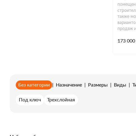
помещени
строител
также м
варианто
продаж 
173 000
Без категории
|
Назначение
|
Размеры
|
Виды
|
Т
Под ключ
Трехслойная