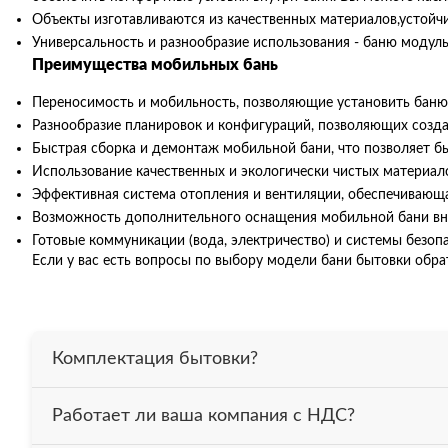
Объекты изготавливаются из качественных материалов,устойчи
Универсальность и разнообразие использования - баню модул
Преимущества мобильных бань
Переносимость и мобильность, позволяющие установить баню
Разнообразие планировок и конфигураций, позволяющих созд
Быстрая сборка и демонтаж мобильной бани, что позволяет б
Использование качественных и экологически чистых материал
Эффективная система отопления и вентиляции, обеспечивающ
Возможность дополнительного оснащения мобильной бани вну
Готовые коммуникации (вода, электричество) и системы безоп
Если у вас есть вопросы по выбору модели бани бытовки обра
Комплектация бытовки?
Бытовка утеплена 50 мм. минеральной ватой, весь периметр 
Работает ли ваша компания с НДС?
На полу постелен линолеум. Проведена электрика. В компле