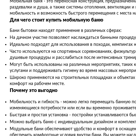
Мобильная баня - это переносная конструкция, предназначенн
раздевалки и душа, а также системы отопления, вентиляции и
мобильность и возможность быстрого перемещения с места на
Для чего стоит купить мобильную баню
Бани бытовки находят применение в различных сферах:
На дачном участке позволяют наслаждаться банными процеду
Идеально подходят для использования в походах, кемпингах н
Часто используются на спортивных соревнованиях, физкульт
душевые процедуры и расслабиться после интенсивных трени
Могут быть использованы на различных мероприятиях, таких 
услугами и поддерживать гигиену во время массовых меропри
Широко применяются на строительных площадках и объектах р
комфорт на рабочем месте.
Почему это выгодно
Мобильность и гибкость - можно легко перемещать банную пост
изменяющиеся потребности или если вы временно проживаете
Быстрая и простая установка - постройки устанавливаются бы
Можно выбрать баню с индивидуальным дизайном и комплектац
Модульные бани обеспечивают удобство и комфорт в оснащен
обеспечить комфортные условия внутри бани. Вы можете насл