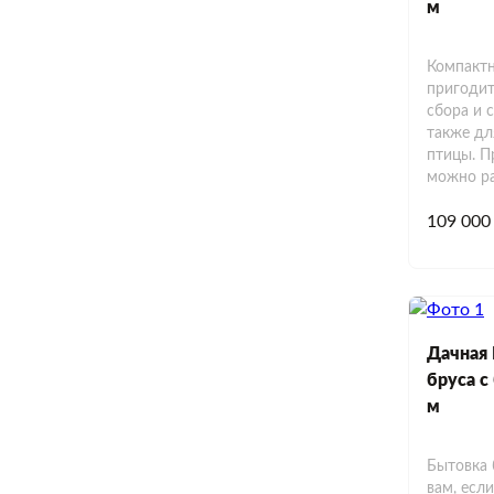
м
Компактн
пригодит
сбора и 
также дл
птицы. П
можно ра
109 000
Дачная 
бруса с
м
Бытовка 
вам, есл