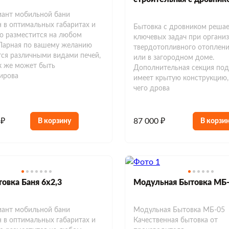
ант мобильной бани
 в оптимальных габаритах и
Бытовка с дровником решае
о разместится на любом
ключевых задач при органи
 Парная по вашему желанию
твердотопливного отоплени
ся различными видами печей,
или в загородном доме.
к же может быть
Дополнительная секция под
ирова
имеет крытую конструкцию, 
чего дрова
 ₽
87 000 ₽
В корзину
В корзи
овка Баня 6х2,3
Модульная Бытовка МБ-
ант мобильной бани
Модульная Бытовка МБ-05 
 в оптимальных габаритах и
Качественная бытовка от