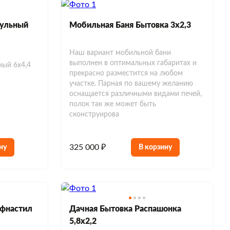
ульный
Мобильная Баня Бытовка 3х2,3
Наш вариант мобильной бани
выполнен в оптимальных габаритах и
ый 6х4,4
прекрасно разместится на любом
участке. Парная по вашему желанию
оснащается различными видами печей,
полок так же может быть
сконструирова
325 000 ₽
ну
В корзину
офнастил
Дачная Бытовка Распашонка
5,8х2,2