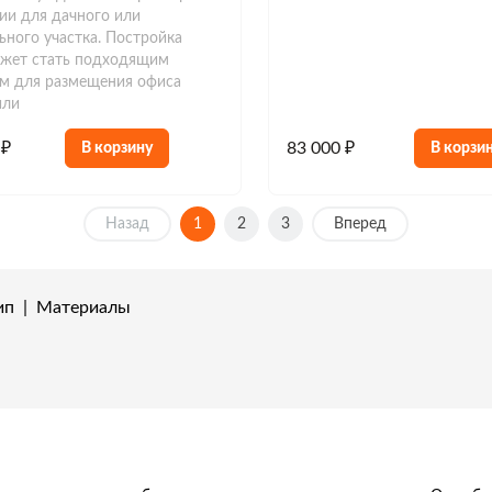
и для дачного или
ьного участка. Постройка
ожет стать подходящим
м для размещения офиса
или
 ₽
83 000 ₽
В корзину
В корзи
Назад
1
2
3
Вперед
ип
|
Материалы