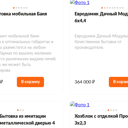
овка мобильная Баня
Евродомик Дачный Мод
6х4,4
ант мобильной бани
Евродомик Дачный Модульн
 в оптимальных габаритах и
Качественная бытовка от
о разместится на любом
производителя.
 Парная по вашему желанию
ся различными видами печей,
к же может быть
ирова
 ₽
364 000 ₽
В корзину
В корзи
Бытовка из имитации
Хозблок с отделкой Пр
 металлической дверью 4
3х2,3