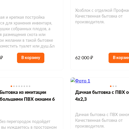
Хозблок с отделкой Профна
Качественная бытовка от
ая и крепкая постройка
производителя.
ся для хранения инвентаря,
сушки собранных плодов, а
я размещения скота или
ри желании в такой бытовке
зместить туалет или душ.&n
 ₽
62 000 ₽
В корзину
В корзи
Бытовка из имитации
Дачная бытовка с ПВХ 
 большими ПВХ окнами 6
4х2,3
Дачная бытовка с ПВХ окно
Качественная бытовка от
без перегородок подойдет
производителя.
и вы нуждаетесь в просторном