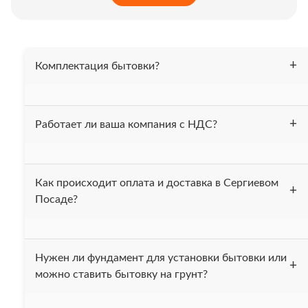
Комплектация бытовки?
Бытовка утеплена 50 мм. минеральной ватой, весь
Работает ли ваша компания с НДС?
периметр (пол, потолок, стены). На полу постелен
линолеум. Проведена электрика. В комплект входит 2-х
ярусная кровать. При вашем желании можем
Да, мы работаем с НДС.
укомплектовать бытовку другой мебелью.
Как происходит оплата и доставка в Сергиевом
Посаде?
После получения вашей заявки, мы выставляем счёт и
Нужен ли фундамент для установки бытовки или
высылаем вам договор. После того как деньги поступают
можно ставить бытовку на грунт?
на наш счёт в течении одного дня привозим бытовку вам
на ообъект.