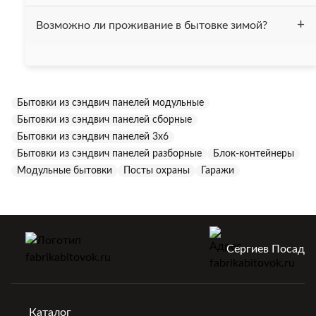
Мы рекомендуем устанавливать бытовку на фундамент
Возможно ли проживание в бытовке зимой?
или на бетонные блоки. Также можно установить бытовку
на ровную заасфальтированную площадку. Устанавливать
бытовку на грунт не рекомендуется, это может привести к
Все бытовки, нашей компании, утеплены минеральной
коррозии дна бытовки.
ватой "Изовер", толщина утепления составляет 50 мм.
Бытовки из сэндвич панелей модульные
Бытовки без труда выдерживают температуру до -15 С,
Бытовки из сэндвич панелей сборные
однако при необходимости могут быть дополнительно
утеплены.
Бытовки из сэндвич панелей 3х6
Бытовки из сэндвич панелей разборные
Блок-контейнеры
Модульные бытовки
Посты охраны
Гаражи
Сергиев Посад
Каталог